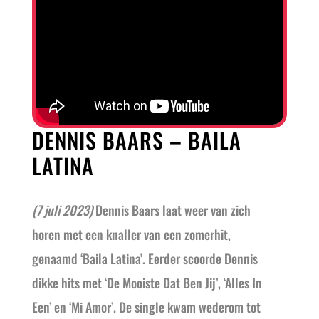
DENNIS BAARS – BAILA
LATINA
(7 juli 2023)
Dennis Baars laat weer van zich
horen met een knaller van een zomerhit,
genaamd ‘Baila Latina’. Eerder scoorde Dennis
dikke hits met ‘De Mooiste Dat Ben Jij’, ‘Alles In
Een’ en ‘Mi Amor’. De single kwam wederom tot