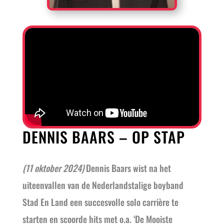
DENNIS BAARS – OP STAP
(11 oktober 2024)
Dennis Baars wist na het
uiteenvallen van de Nederlandstalige boyband
Stad En Land een succesvolle solo carrière te
starten en scoorde hits met o.a. ‘De Mooiste