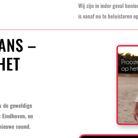
Wij zijn in ieder geval beni
is vanaf nu te beluisteren op
ANS –
HET
s de geweldige
t Eindhoven, en
nieuwe sound.