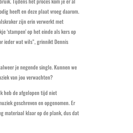
ruik. Tijdens het proces kom je er al
nodig heeft en deze plaat vroeg daarom.
lskraker zijn erin verwerkt met
kje ‘stampen’ op het einde als kers op
or ieder wat wils”, grinnikt Dennis
is alweer je negende single. Kunnen we
uziek van jou verwachten?
Ik heb de afgelopen tijd niet
 muziek geschreven en opgenomen. Er
eg materiaal klaar op de plank, dus dat