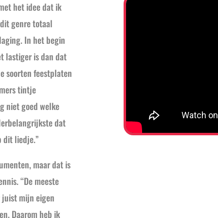
et het idee dat ik
dit genre totaal
aging. In het begin
t lastiger is dan dat
de soorten feestplaten
mers tintje
og niet goed welke
llerbelangrijkste dat
dit liedje.”
rumenten, maar dat is
Dennis. “De meeste
 juist mijn eigen
en. Daarom heb ik