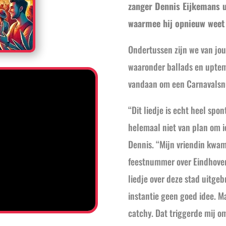
zanger Dennis Eijkemans u
waarmee hij opnieuw weet 
Ondertussen zijn we van jo
waaronder ballads en uptem
vandaan om een Carnavals
“Dit liedje is echt heel spo
helemaal niet van plan om i
Dennis. “Mijn vriendin kwam
feestnummer over Eindhoven.
liedje over deze stad uitgeb
instantie geen goed idee. M
catchy. Dat triggerde mij o