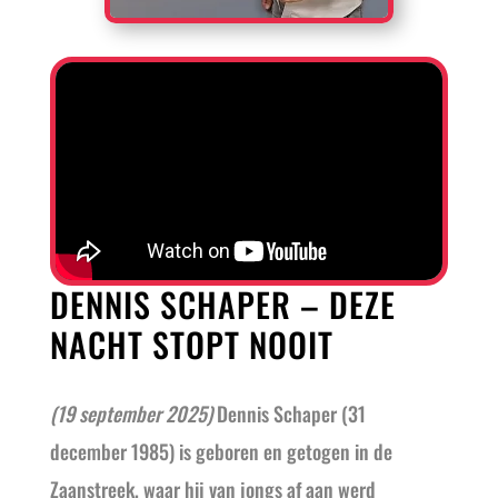
DENNIS SCHAPER – DEZE
NACHT STOPT NOOIT
(19 september 2025)
Dennis
Schaper (31
december 1985) is geboren en getogen in de
Zaanstreek, waar hij van jongs af aan werd