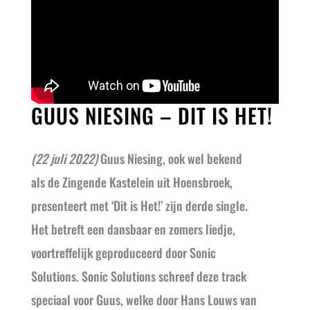
GUUS NIESING – DIT IS HET!
(22 juli 2022)
Guus Niesing, ook wel bekend
als de Zingende Kastelein uit Hoensbroek,
presenteert met ‘Dit is Het!’ zijn derde single.
Het betreft een dansbaar en zomers liedje,
voortreffelijk geproduceerd door Sonic
Solutions. Sonic Solutions schreef deze track
speciaal voor Guus, welke door Hans Louws van