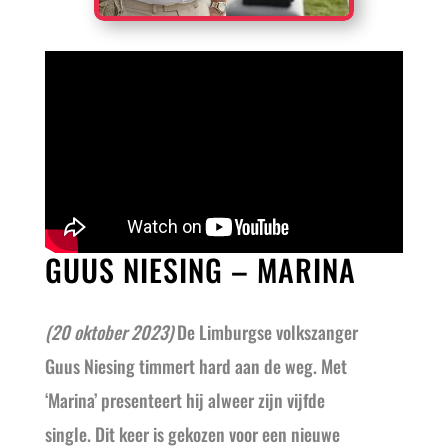
GUUS NIESING – MARINA
(20 oktober 2023)
De Limburgse volkszanger
Guus Niesing timmert hard aan de weg. Met
‘Marina’ presenteert hij alweer zijn vijfde
single. Dit keer is gekozen voor een nieuwe