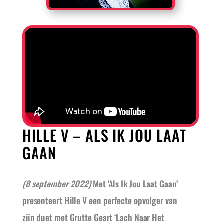
HILLE V – ALS IK JOU LAAT
GAAN
(8 september 2022)
Met ‘Als Ik Jou Laat Gaan’
presenteert Hille V een perfecte opvolger van
zijn duet met Grutte Geart ‘Lach Naar Het