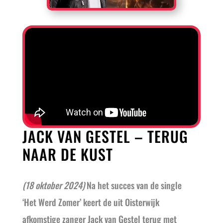
JACK VAN GESTEL – TERUG
NAAR DE KUST
(18 oktober 2024)
Na het succes van de single
‘Het Werd Zomer’ keert de uit Oisterwijk
afkomstige zanger Jack van Gestel terug met