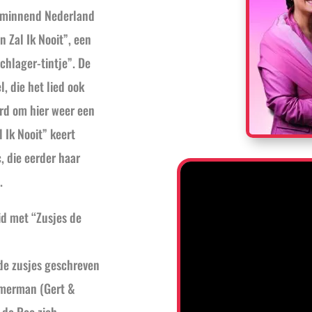
kminnend Nederland
 Zal Ik Nooit”, een
chlager-tintje”. De
, die het lied ook
rd om hier weer een
 Ik Nooit” keert
, die eerder haar
.
id met “Zusjes de
 de zusjes geschreven
mmerman (Gert &