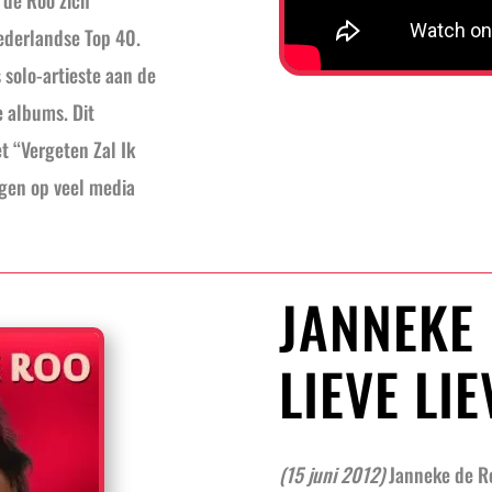
 de Roo zich
Nederlandse Top 40.
 solo-artieste aan de
e albums. Dit
t “Vergeten Zal Ik
gen op veel media
JANNEKE 
LIEVE LI
(15 juni 2012)
Janneke de Ro