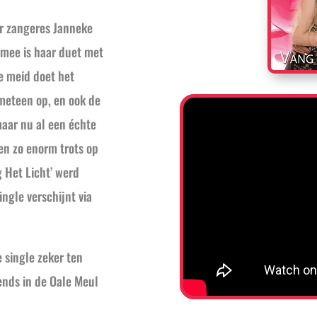
or zangeres Janneke
rmee is haar duet met
ne meid doet het
 meteen op, en ook de
maar nu al een échte
 ben zo enorm trots op
g Het Licht’ werd
ngle verschijnt via
e single zeker ten
ends in de Oale Meul