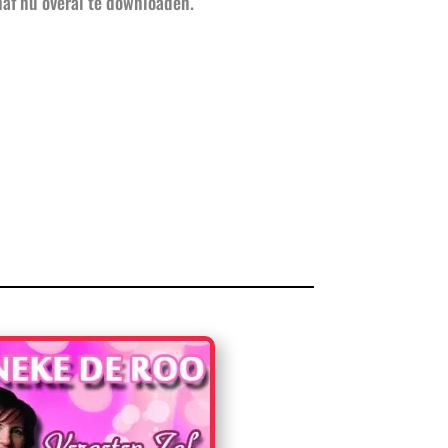
anaf nu overal te downloaden.