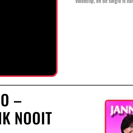
videoclip, en de single is v
OO –
IK NOOIT