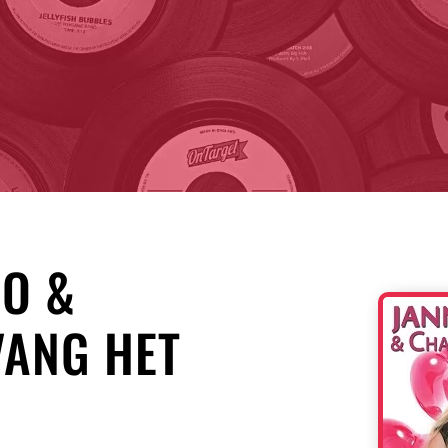
OO &
VANG HET