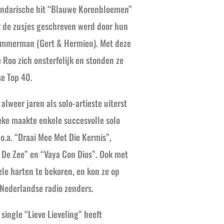
endarische hit “Blauwe Korenbloemen”
or de zusjes geschreven werd door hun
immerman (Gert & Hermien). Met deze
 Roo zich onsterfelijk en stonden ze
e Top 40.
lweer jaren als solo-artieste uiterst
eke maakte enkele succesvolle solo
o.a. “Draai Mee Met Die Kermis”,
 De Zee” en “Vaya Con Dios”. Ook met
vele harten te bekoren, en kon ze op
 Nederlandse radio zenders.
single “Lieve Lieveling” heeft