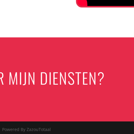
R MIJN DIENSTEN?
| Powered By ZazouTotaal