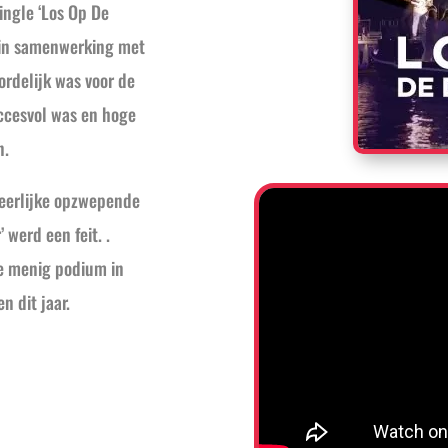
ingle ‘Los Op De
n in samenwerking met
ordelijk was voor de
ccesvol was en hoge
n.
heerlijke opzwepende
 werd een feit. .
ie menig podium in
 dit jaar.