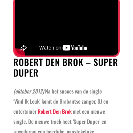
ROBERT DEN BROK – SUPER
DUPER
(oktober 2012)
Na het succes van de single
‘Vind Ik Leuk’ komt de Brabantse zanger, DJ en
entertainer
Robert Den Brok
met een nieuwe
single. De nieuwe track heet ‘Super Duper’ en
is wederom een heerlijke, aanstekelijke