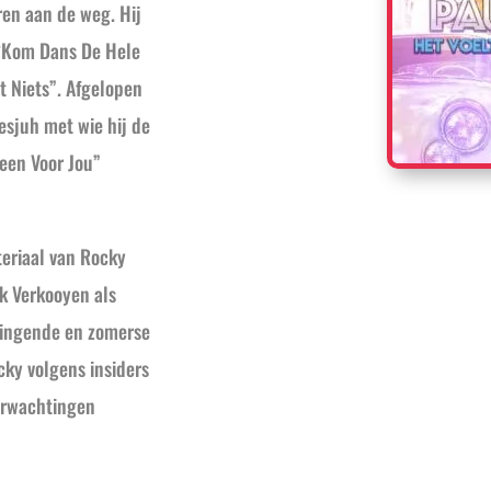
en aan de weg. Hij
 “Kom Dans De Hele
t Niets”. Afgelopen
esjuh met wie hij de
leen Voor Jou”
teriaal van Rocky
k Verkooyen als
swingende en zomerse
cky volgens insiders
erwachtingen