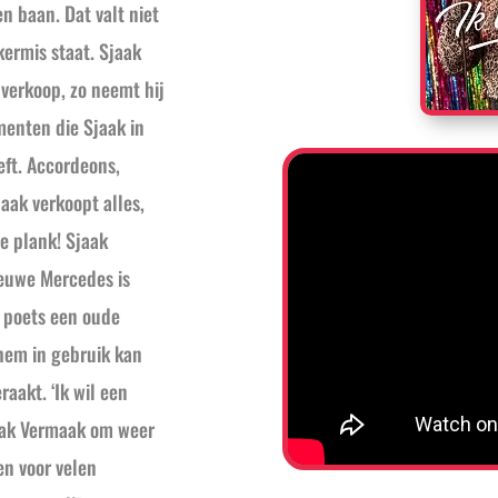
n baan. Dat valt niet
kermis staat. Sjaak
verkoop, zo neemt hij
menten die Sjaak in
eft. Accordeons,
aak verkoopt alles,
de plank! Sjaak
nieuwe Mercedes is
 poets een oude
 hem in gebruik kan
aakt. ‘Ik wil een
Sjaak Vermaak om weer
en voor velen