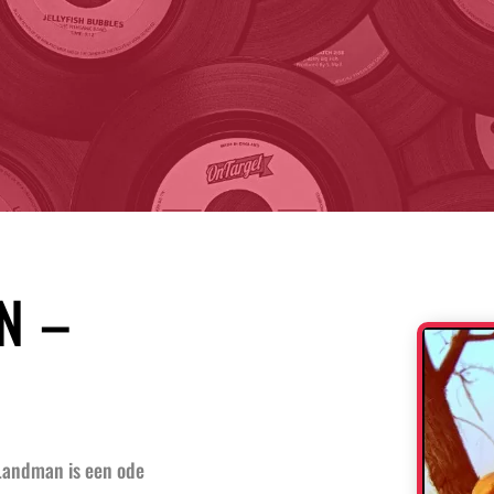
N –
 Landman is een ode