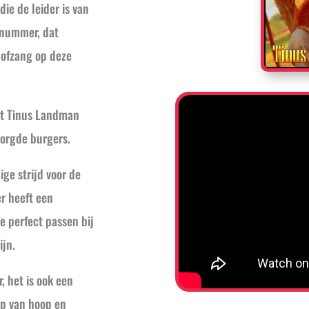
ie de leider is van
 nummer, dat
 lofzang op deze
pt Tinus Landman
zorgde burgers.
ge strijd voor de
r heeft een
 perfect passen bij
ijn.
, het is ook een
p van hoop en