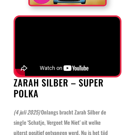
ZARAH SILBER – SUPER
POLKA
(4 juli 2025)
O
nlangs bracht Zarah Silber de
single ‘Schatje, Vergeet Me Niet’ uit welke
uiterst positief ontvangen werd. Nu is het tijd